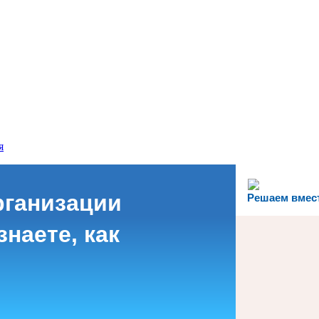
я
рганизации
Решаем вмес
наете, как