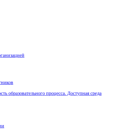
рганизацией
тников
ть образовательного процесса. Доступная среда
ии