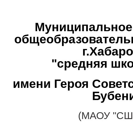
Муниципальное
общеобразователь
г.Хабар
"средняя шк
имени Героя Советс
Бубен
(МАОУ "СШ