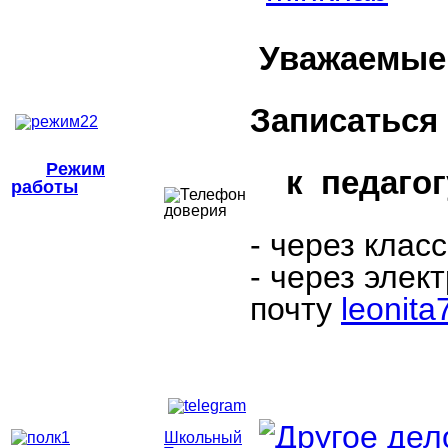
Уважаемые 
Записаться
Режим
к педагогу
работы
- через клас
- через элек
почту
leonit
Школьный